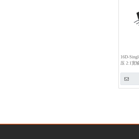
16D-Sin
压 2:1
换器
»