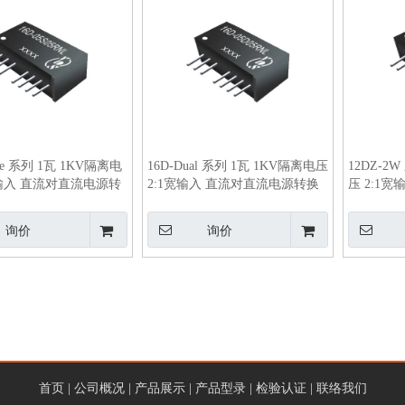
gle 系列 1瓦 1KV隔离电
16D-Dual 系列 1瓦 1KV隔离电压
12DZ-2
宽输入 直流对直流电源转
2:1宽输入 直流对直流电源转换
压 2:1
器
换器
询价
询价
首页
|
公司概况
|
产品展示
|
产品型录
|
检验认证
|
联络我们