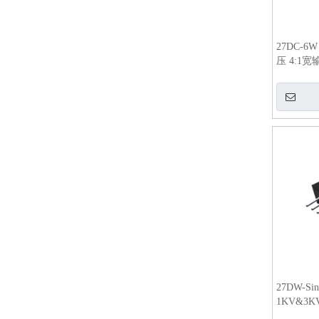
27DC-6
压 4:1
换器
27DW-Si
1KV&3
直流对直