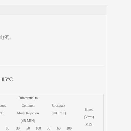
偏置电流。
o 85°C
Differential to
Loss
Common
Crosstalk
Hipot
YP)
Mode Rejection
(dB TYP)
(Vrms)
(dB MIN)
MIN
80
30
50
100
30
60
100