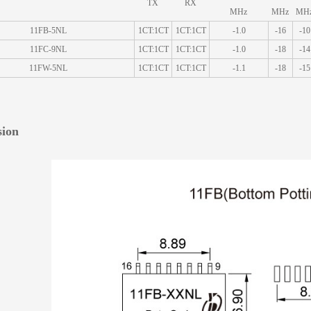
TX
RX
MHz
MHz
MH
11FB-5NL
1CT:1CT
1CT:1CT
-1.0
-16
-10
11FC-9NL
1CT:1CT
1CT:1CT
-1.0
-18
-14
11FW-5NL
1CT:1CT
1CT:1CT
-1.1
-18
-15
ion