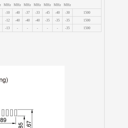
z
MHz
MHz
MHz
MHz
MHz
MHz
MHz
-10
-40
-37
-33
-45
-40
-30
1500
-12
-40
-40
-40
-35
-35
-35
1500
-13
-
-
-
-
-
-35
1500