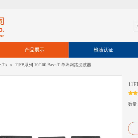
产品展示
检验认证
e-Tx
»
11FB系列 10/100 Base-T 单埠网路滤波器
11
数量