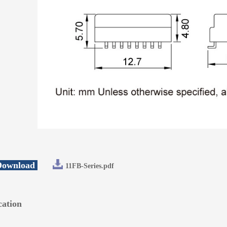
 Download
11FB-Series.pdf
cation