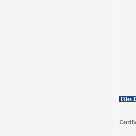
F
iles
Certifi