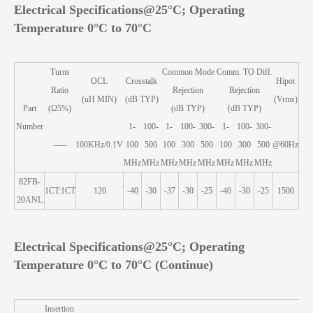
E
lectrical Specifications@25°C; Operating
Temperature 0°C to 70°C
Turns
Common Mode
Comm. TO Diff.
OCL
Crosstalk
Hipot
Ratio
Rejection
Rejection
(uH MIN)
(dB TYP)
(Vrms)
Part
(Ω5%)
(dB TYP)
(dB TYP)
Number
1-
100-
1-
100-
300-
1-
100-
300-
-----
100KHz/0.1V
100
500
100
300
500
100
300
500
@60Hz
MHz
MHz
MHz
MHz
MHz
MHz
MHz
MHz
82FB-
1CT:1CT
120
-40
-30
-37
-30
-25
-40
-30
-25
1500
20ANL
Electrical Specifications@25°C; Operating
Temperature 0°C to 70°C (Continue)
Insertion