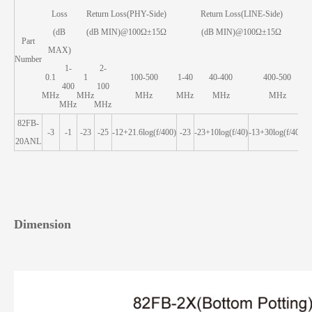
Loss
Return Loss(PHY-Side)
Return Loss(LINE-Side)
(dB
(dB MIN)@100Ω±15Ω
(dB MIN)@100Ω±15Ω
Part
MAX)
Number
1-
2-
0.1
1
100-500
1-40
40-400
400-500
400
100
MHz
MHz
MHz
MHz
MHz
MHz
MHz
MHz
82FB-
-3
-1
-23
-25
-12+21.6log(f/400)
-23
-23+10log(f/40)
-13+30log(f/400)
20ANL
Dimension