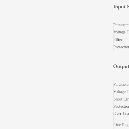
Input S
Paramete
Voltage 
Filter
Protectio
Output
Paramete
Voltage T
Short Cir
Protectio
Over Loa
Line Reg