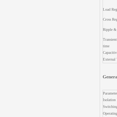
Load Reg
Cross Reg
Ripple &
Transient
time
Capacitiv
External
Genera
Paramete
Isolation
Switchin
Operatin