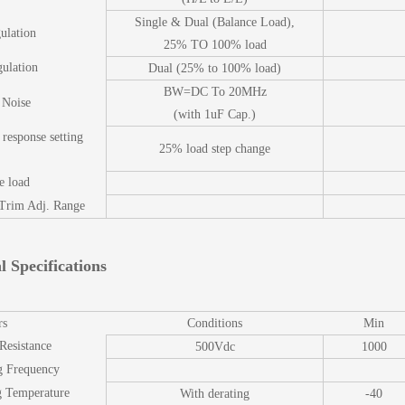
Single & Dual (Balance Load),
ulation
25% TO 100% load
ulation
Dual (25% to 100% load)
BW=DC To 20MHz
 Noise
(with 1uF Cap.)
 response setting
25% load step change
e load
 Trim Adj. Range
l Specifications
rs
Conditions
Min
 Resistance
500Vdc
1000
g Frequency
g Temperature
With derating
-40