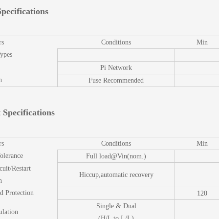
pecifications
rs
Conditions
Min
Types
Pi Network
n
Fuse Recommended
 Specifications
rs
Conditions
Min
olerance
Full load@Vin(nom.)
cuit/Restart
Hiccup,automatic recovery
n
d Protection
120
Single & Dual
ulation
(H/L to L/L)