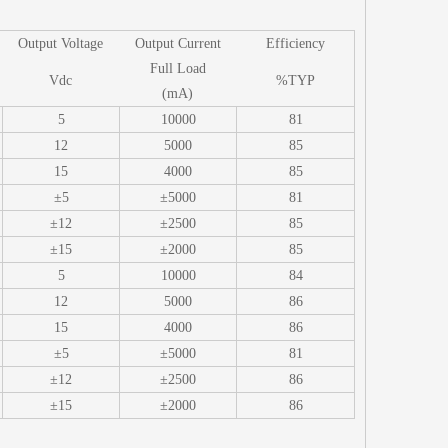
Output Voltage
Output Current
Efficiency
Full Load
Vdc
%TYP
(mA)
5
10000
81
12
5000
85
15
4000
85
±5
±5000
81
±12
±2500
85
±15
±2000
85
5
10000
84
12
5000
86
15
4000
86
±5
±5000
81
±12
±2500
86
±15
±2000
86