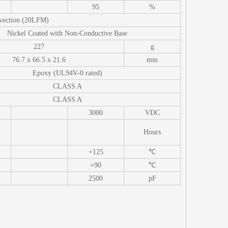
95
%
vection (20LFM)
Nickel Coated with Non-Conductive Base
227
g
76.7 x 66.5 x 21.6
mm
Epoxy (UL94V-0 rated)
CLASS A
CLASS A
3000
VDC
Hours
+125
℃
+90
℃
2500
pF