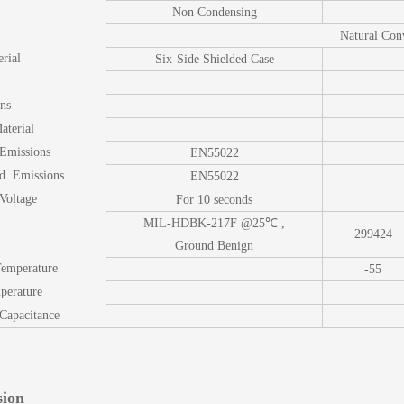
Non Condensing
Natural Con
rial
Six-Side Shielded Case
ns
aterial
 Emissions
EN55022
d Emissions
EN55022
 Voltage
For 10 seconds
MIL-HDBK-217F @25℃ ,
299424
Ground Benign
Temperature
-55
perature
 Capacitance
ion