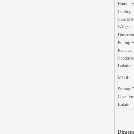
Humidity
Cooling
Case Mate
Weight
Dimensio
Potting M
Radiated
Conducte
Isolation
MTBF
Storage 
Case Tem
Isolation
Dimens