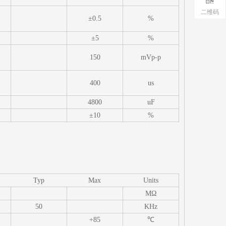
二维码
±0.5
%
±5
%
150
mVp-p
400
us
4800
uF
±10
%
Typ
Max
Units
MΩ
50
KHz
+85
℃