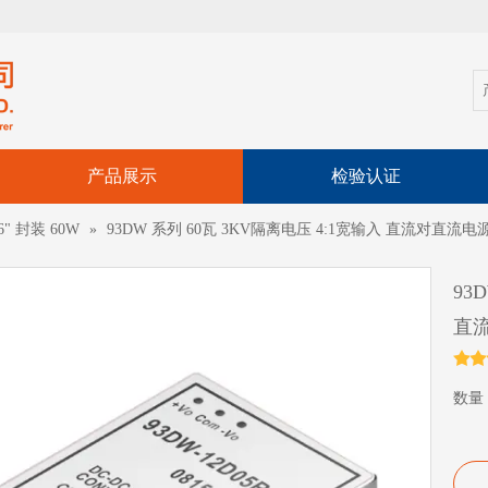
产品展示
检验认证
2.6" 封装 60W
»
93DW 系列 60瓦 3KV隔离电压 4:1宽输入 直流对直流
93
直
数量