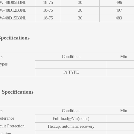
W-48D05B3NL
18-75
30
496
W-48D12B3NL
18-75
30
497
W-48D15B3NL
18-75
30
483
pecifications
rs
Conditions
Min
Types
Pi TYPE
 Specifications
rs
Conditions
Min
olerance
Full load@Vin(nom.)
cuit Protection
Hiccup, automatic recovery
ulation