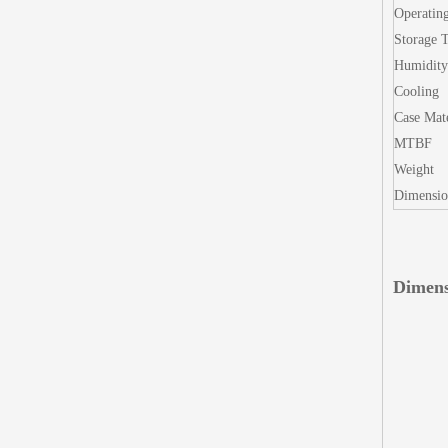
Operatin
Storage 
Humidity
Cooling
Case Mate
MTBF
Weight
Dimensio
Dimens