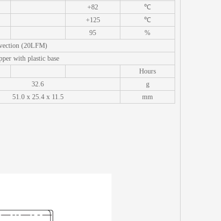
+82
℃
+125
℃
95
%
vection (20LFM)
pper with plastic base
Hours
32.6
g
51.0 x 25.4 x 11.5
mm