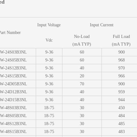
ed
Input Voltage
Input Current
Part Number
No-Load
Full Load
Vdc
(mA TYP)
(mA TYP)
W-24S03B3NL
9-36
60
900
W-24S05B3NL
9-36
60
968
W-24S12B3NL
9-36
40
970
W-24S15B3NL
9-36
20
966
W-24D05B3NL
9-36
70
900
W-24D12B3NL
9-36
40
959
W-24D15B3NL
9-36
40
944
W-48S03B3NL
18-75
30
450
W-48S05B3NL
18-75
30
484
W-48S12B3NL
18-75
30
485
W-48S15B3NL
18-75
30
483