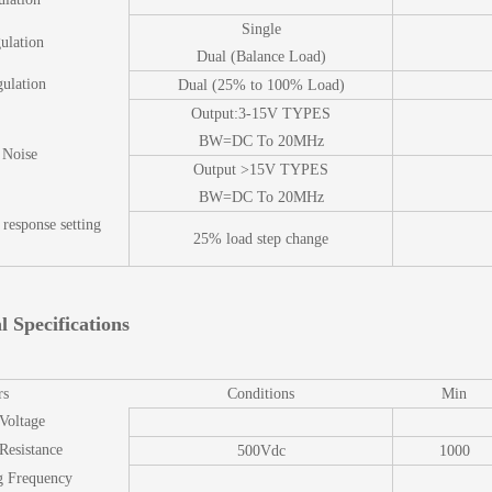
Single
ulation
Dual (Balance Load)
ulation
Dual (25% to 100% Load)
Output:3-15V TYPES
BW=DC To 20MHz
 Noise
Output >15V TYPES
BW=DC To 20MHz
 response setting
25% load step change
l Specifications
rs
Conditions
Min
 Voltage
 Resistance
500Vdc
1000
g Frequency