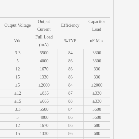
Output
Capacitor
Output Voltage
Efficiency
Current
Load
Full Load
Vdc
%TYP
uF Max
(mA)
3.3
5500
84
3300
5
4000
86
3300
12
1670
86
330
15
1330
86
330
±5
±2000
84
±2000
±12
±835
87
±330
±15
±665
88
±330
3.3
5500
84
5600
5
4000
86
5600
12
1670
86
680
15
1330
86
680