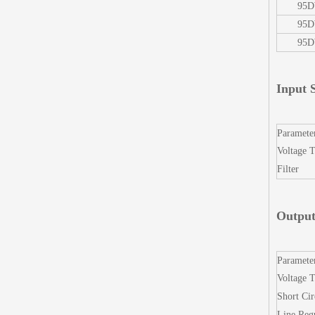
95D
95D
95D
Input S
Paramete
Voltage 
Filter
Output
Paramete
Voltage T
Short Cir
Line Reg