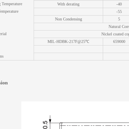
g Temperature
With derating
-40
Temperature
-55
Non Condensing
5
Natural Con
rial
Nickel coated co
MIL-HDBK-217F@25℃
659000
ns
ion