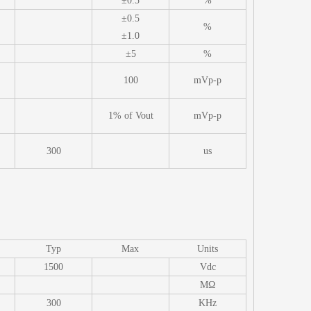
±0.5
%
±0.5
%
±1.0
±5
%
100
mVp-p
1% of Vout
mVp-p
300
us
Typ
Max
Units
1500
Vdc
MΩ
300
KHz